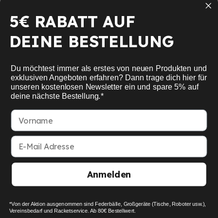
Table Tennis
5€ RABATT AUF
Squash
DEINE BESTELLUNG
Pickleball
Nouveau
Du möchtest immer als erstes von neuen Produkten und
School sports
exklusiven Angeboten erfahren? Dann trage dich hier für
unseren kostenlosen Newsletter ein und spare 5% auf
deine nächste Bestellung.*
Informations
Vorname
Service
E-Mail Adresse
Mon compte
Anmelden
American Express
Google Pay
MasterCard
Visa Card
Paypal
SEPA bank transfer
Apple Pay
*Von der Aktion ausgenommen sind Federbälle, Großgeräte (Tische, Roboter usw.),
© 2026 Racket Company OHG
Vereinsbedarf und Racketservice. Ab 80€ Bestellwert.