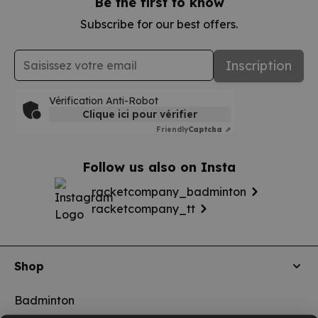
Be the first to know
Subscribe for our best offers.
Adresse mail
Inscription
Vérification Anti-Robot
Clique ici pour vérifier
Friendly
Captcha ⇗
Follow us also on Insta
racketcompany_badminton
racketcompany_tt
Shop
Badminton