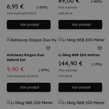
89,00 €
(-40%)
6,95 €
(-30%)
Prix normal
Prix normal
9,95 €
149,00 €
Voir produit
Voir produit
Ashaway Rogue Duo
Li Ning N58 200 mètres
Hybrid Set
144,90 €
(-19%)
Prix spécial
9,90 €
(-29%)
Prix normal
Prix normal
13,90 €
179,90 €
Voir produit
Voir produit