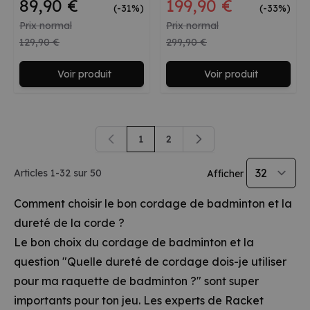
Prix spécial
89,90 €
199,90 €
(-31%)
(-33%)
Prix normal
Prix normal
129,90 €
299,90 €
Voir produit
Voir produit
1
2
Vous lisez actuellement la page
Page
Articles
1
-
32
sur
50
Afficher
Comment choisir le bon cordage de badminton et la
dureté de la corde ?
Le bon choix du cordage de badminton et la
question "Quelle dureté de cordage dois-je utiliser
pour ma raquette de badminton ?" sont super
importants pour ton jeu. Les experts de Racket