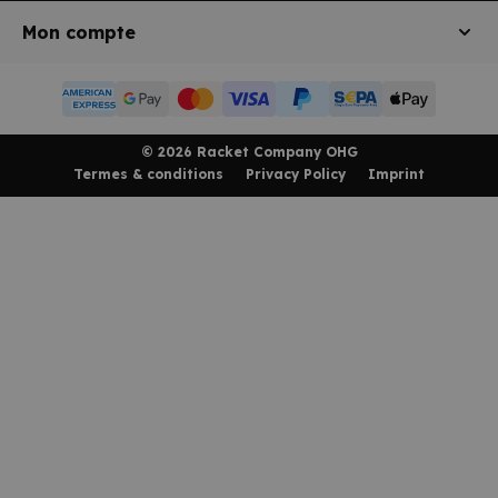
Mon compte
American Express
Google Pay
MasterCard
Visa Card
Paypal
SEPA bank transfe
Apple Pay
© 2026 Racket Company OHG
Termes & conditions
Privacy Policy
Imprint