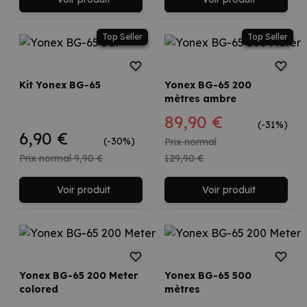
Top Seller
Top Seller
Kit Yonex BG-65
Yonex BG-65 200
mètres ambre
Prix spécial
89,90 €
(-31%)
6,90 €
(-30%)
Prix normal
Prix normal
9,90 €
129,90 €
Voir produit
Voir produit
Yonex BG-65 200 Meter
Yonex BG-65 500
colored
mètres