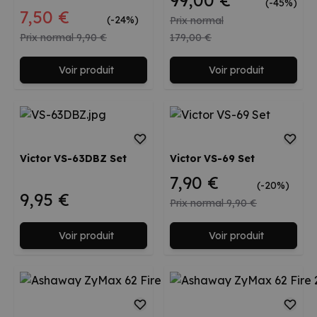
(-45%)
Prix spécial
7,50 €
(-24%)
Prix normal
Prix normal
9,90 €
179,00 €
Voir produit
Voir produit
Victor VS-63DBZ Set
Victor VS-69 Set
7,90 €
(-20%)
9,95 €
Prix normal
9,90 €
Voir produit
Voir produit