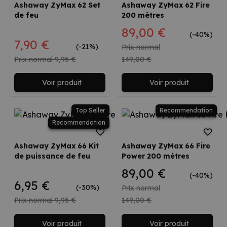
Ashaway ZyMax 62 Set
Ashaway ZyMax 62 Fire
de feu
200 mètres
Prix spécial
89,00 €
(-40%)
Prix spécial
7,90 €
(-21%)
Prix normal
Prix normal
9,95 €
149,00 €
Voir produit
Voir produit
Top Seller
Recommendation
Recommendation
Ashaway ZyMax 66 Kit
Ashaway ZyMax 66 Fire
de puissance de feu
Power 200 mètres
89,00 €
(-40%)
6,95 €
(-30%)
Prix normal
Prix normal
9,95 €
149,00 €
Voir produit
Voir produit