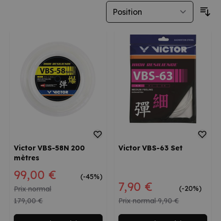
Victor VBS-58N 200
Victor VBS-63 Set
mètres
Prix spécial
99,00 €
(-45%)
Prix spécial
7,90 €
(-20%)
Prix normal
179,00 €
Prix normal
9,90 €