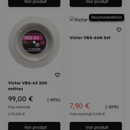
Voir produit
Voir produit
Recommendation
Victor VBS-66N Set
Victor VBS-63 200
mètres
99,00 €
(-45%)
Prix spécial
7,90 €
(-20%)
Prix normal
179,00 €
Prix normal
9,90 €
Voir produit
Voir produit