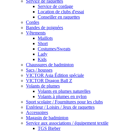
Service de raquettes
Service de cordage
Location de clubs d'essai
Conseiller en raquettes
Cordes
Bandes de poignées
Vêtements
Maillots
Short
Costumes/Sweats
Lady
Kids
Chaussures de badminton
Sacs / housses
VICTOR Asia Édition spéciale
VICTOR Dragon Ball Z
Volants de plumes
Volants en plumes naturelles
Volants à plumes en nylon
Sport scolaire / Fournitures pour les clubs
Extérieur / Loisirs / Jeux de raquettes
Accessoires
Magasin de badminton
Service aux associations / équipement textile
TGS Bieber