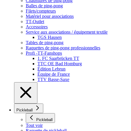
Chaussures de ping-pong
Balles de ping-pong
Filets/compteurs
Matériel pour associations
TT-Outlet
Accessoires
Service aux associations / équipement textile
TGS Hausen
Tables de ping-pong
Raquettes de ping-pong professionnelles
Profi -TT-Fanshops
1. FC Saarbrücken TT
TTC OE Bad Homburg
Édition Lebrun
Équipe de France
TTV Basse-Saxe
Pickleball
Pickleball
Tout voir
Raquette de pickleball