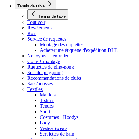
Tennis de table
Tennis de table
Tout voir
Revêtements
Bois
Service de raquettes
Montage des raquettes
Acheter une étiquette d'expédition DHL
Nettoyage + entretien
Colle + montage
Raquettes de ping-pong
Sets de ping-pong
Recommandations de clubs
Sacs/housses
Textiles
Maillots
T-shirts
Tenues
Short
Costumes - Hoodys
Lady
Vestes/Sweats
Serviettes de bain