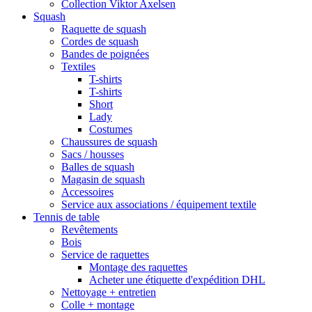
Collection Viktor Axelsen
Squash
Raquette de squash
Cordes de squash
Bandes de poignées
Textiles
T-shirts
T-shirts
Short
Lady
Costumes
Chaussures de squash
Sacs / housses
Balles de squash
Magasin de squash
Accessoires
Service aux associations / équipement textile
Tennis de table
Revêtements
Bois
Service de raquettes
Montage des raquettes
Acheter une étiquette d'expédition DHL
Nettoyage + entretien
Colle + montage