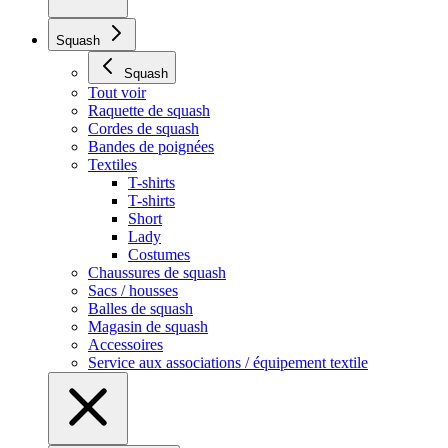
Squash
Squash
Tout voir
Raquette de squash
Cordes de squash
Bandes de poignées
Textiles
T-shirts
T-shirts
Short
Lady
Costumes
Chaussures de squash
Sacs / housses
Balles de squash
Magasin de squash
Accessoires
Service aux associations / équipement textile