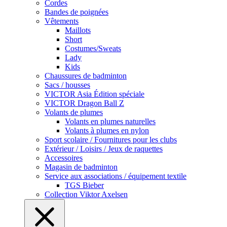
Cordes
Bandes de poignées
Vêtements
Maillots
Short
Costumes/Sweats
Lady
Kids
Chaussures de badminton
Sacs / housses
VICTOR Asia Édition spéciale
VICTOR Dragon Ball Z
Volants de plumes
Volants en plumes naturelles
Volants à plumes en nylon
Sport scolaire / Fournitures pour les clubs
Extérieur / Loisirs / Jeux de raquettes
Accessoires
Magasin de badminton
Service aux associations / équipement textile
TGS Bieber
Collection Viktor Axelsen