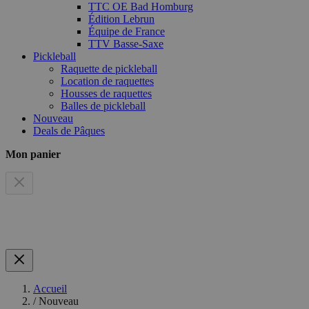
TTC OE Bad Homburg
Édition Lebrun
Équipe de France
TTV Basse-Saxe
Pickleball
Raquette de pickleball
Location de raquettes
Housses de raquettes
Balles de pickleball
Nouveau
Deals de Pâques
Mon panier
Accueil
/
Nouveau