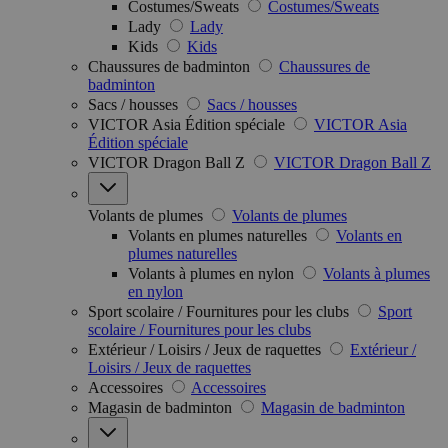
Costumes/Sweats
Costumes/Sweats
Lady
Lady
Kids
Kids
Chaussures de badminton
Chaussures de
badminton
Sacs / housses
Sacs / housses
VICTOR Asia Édition spéciale
VICTOR Asia
Édition spéciale
VICTOR Dragon Ball Z
VICTOR Dragon Ball Z
Volants de plumes
Volants de plumes
Volants en plumes naturelles
Volants en
plumes naturelles
Volants à plumes en nylon
Volants à plumes
en nylon
Sport scolaire / Fournitures pour les clubs
Sport
scolaire / Fournitures pour les clubs
Extérieur / Loisirs / Jeux de raquettes
Extérieur /
Loisirs / Jeux de raquettes
Accessoires
Accessoires
Magasin de badminton
Magasin de badminton