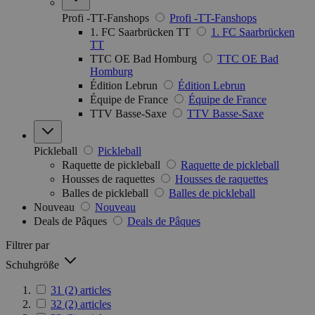
Profi -TT-Fanshops
Profi -TT-Fanshops
1. FC Saarbrücken TT
1. FC Saarbrücken
TT
TTC OE Bad Homburg
TTC OE Bad
Homburg
Édition Lebrun
Édition Lebrun
Équipe de France
Équipe de France
TTV Basse-Saxe
TTV Basse-Saxe
Pickleball
Pickleball
Raquette de pickleball
Raquette de pickleball
Housses de raquettes
Housses de raquettes
Balles de pickleball
Balles de pickleball
Nouveau
Nouveau
Deals de Pâques
Deals de Pâques
Filtrer par
Schuhgröße
31
(2)
articles
32
(2)
articles