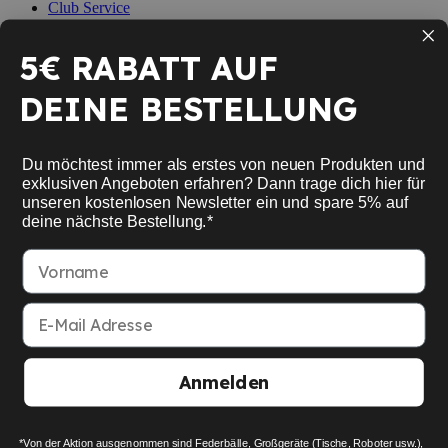
Club Service
Racket Service
Conseiller Raquette
5€ RABATT AUF
Expert Advice
Badminton Test Rackets
DEINE BESTELLUNG
Mon compte
Du möchtest immer als erstes von neuen Produkten und
Se connecter
Créer un compte
exklusiven Angeboten erfahren? Dann trage dich hier für
unseren kostenlosen Newsletter ein und spare 5% auf
Retail Store
deine nächste Bestellung.*
Kaiserleistraße 41
63067 Offenbach
Vorname
Parking available
Mo. - Fr. 11:00 bis 18:30 Uhr Sa. 10:00 bis 14:00 Uhr
E-Mail Adresse
American Express
Google Pay
MasterCard
Visa Card
Paypal
SEPA bank transfer
Anmelden
Apple Pay
© 2026 Racket Company OHG
*Von der Aktion ausgenommen sind Federbälle, Großgeräte (Tische, Roboter usw.),
Termes & conditions
Privacy Policy
Imprint