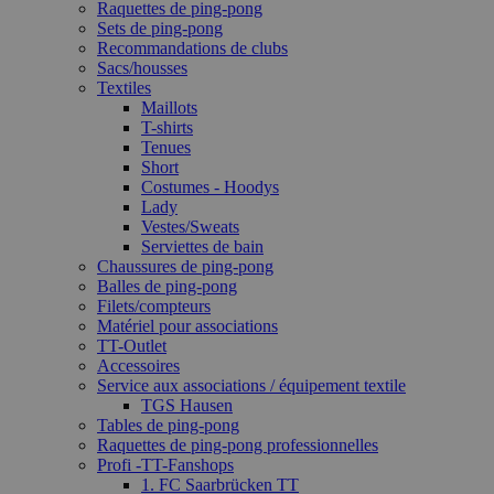
Raquettes de ping-pong
Sets de ping-pong
Recommandations de clubs
Sacs/housses
Textiles
Maillots
T-shirts
Tenues
Short
Costumes - Hoodys
Lady
Vestes/Sweats
Serviettes de bain
Chaussures de ping-pong
Balles de ping-pong
Filets/compteurs
Matériel pour associations
TT-Outlet
Accessoires
Service aux associations / équipement textile
TGS Hausen
Tables de ping-pong
Raquettes de ping-pong professionnelles
Profi -TT-Fanshops
1. FC Saarbrücken TT