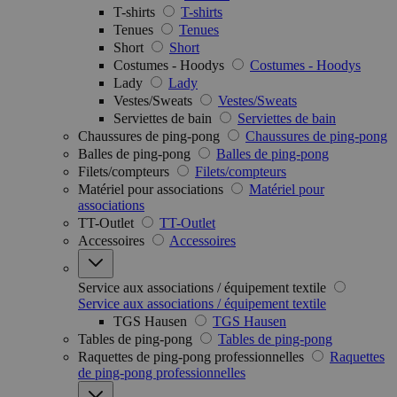
T-shirts
T-shirts
Tenues
Tenues
Short
Short
Costumes - Hoodys
Costumes - Hoodys
Lady
Lady
Vestes/Sweats
Vestes/Sweats
Serviettes de bain
Serviettes de bain
Chaussures de ping-pong
Chaussures de ping-pong
Balles de ping-pong
Balles de ping-pong
Filets/compteurs
Filets/compteurs
Matériel pour associations
Matériel pour
associations
TT-Outlet
TT-Outlet
Accessoires
Accessoires
Service aux associations / équipement textile
Service aux associations / équipement textile
TGS Hausen
TGS Hausen
Tables de ping-pong
Tables de ping-pong
Raquettes de ping-pong professionnelles
Raquettes
de ping-pong professionnelles