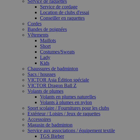
Service de raquettes
Service de cordage
Location de clubs d'essai
Conseiller en raquettes
Cordes
Bandes de poignées
Vêtements
Maillots
Short
Costumes/Sweats
Lady
Kids
Chaussures de badminton
Sacs / housses
VICTOR Asia Édition spéciale
VICTOR Dragon Ball Z
Volants de plumes
Volants en plumes naturelles
Volants à plumes en nylon
Sport scolaire / Fournitures pour les clubs
Extérieur / Loisirs / Jeux de raquettes
Accessoires
Magasin de badminton
Service aux associations / équipement textile
TGS Bieber