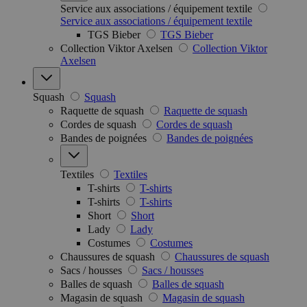
Service aux associations / équipement textile
Service aux associations / équipement textile
TGS Bieber
TGS Bieber
Collection Viktor Axelsen
Collection Viktor
Axelsen
Squash
Squash
Raquette de squash
Raquette de squash
Cordes de squash
Cordes de squash
Bandes de poignées
Bandes de poignées
Textiles
Textiles
T-shirts
T-shirts
T-shirts
T-shirts
Short
Short
Lady
Lady
Costumes
Costumes
Chaussures de squash
Chaussures de squash
Sacs / housses
Sacs / housses
Balles de squash
Balles de squash
Magasin de squash
Magasin de squash