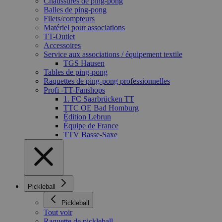
Chaussures de ping-pong
Balles de ping-pong
Filets/compteurs
Matériel pour associations
TT-Outlet
Accessoires
Service aux associations / équipement textile
TGS Hausen
Tables de ping-pong
Raquettes de ping-pong professionnelles
Profi -TT-Fanshops
1. FC Saarbrücken TT
TTC OE Bad Homburg
Édition Lebrun
Équipe de France
TTV Basse-Saxe
Pickleball
Pickleball
Tout voir
Raquette de pickleball