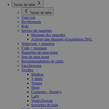
Tennis de table
Tennis de table
Tout voir
Revêtements
Bois
Service de raquettes
Montage des raquettes
Acheter une étiquette d'expédition DHL
Nettoyage + entretien
Colle + montage
Raquettes de ping-pong
Sets de ping-pong
Recommandations de clubs
Sacs/housses
Textiles
Maillots
T-shirts
Tenues
Short
Costumes - Hoodys
Lady
Vestes/Sweats
Serviettes de bain