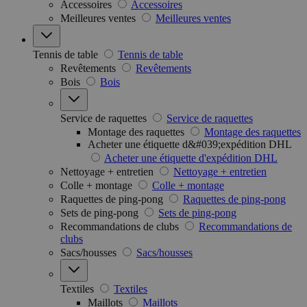
Accessoires
Accessoires
Meilleures ventes
Meilleures ventes
Tennis de table
Tennis de table
Revêtements
Revêtements
Bois
Bois
Service de raquettes
Service de raquettes
Montage des raquettes
Montage des raquettes
Acheter une étiquette d&#039;expédition DHL
Acheter une étiquette d'expédition DHL
Nettoyage + entretien
Nettoyage + entretien
Colle + montage
Colle + montage
Raquettes de ping-pong
Raquettes de ping-pong
Sets de ping-pong
Sets de ping-pong
Recommandations de clubs
Recommandations de
clubs
Sacs/housses
Sacs/housses
Textiles
Textiles
Maillots
Maillots