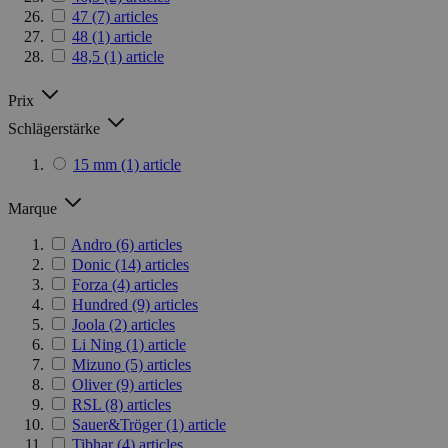
47
(7)
articles
48
(1)
article
48,5
(1)
article
Prix
Schlägerstärke
15 mm
(1)
article
Marque
Andro
(6)
articles
Donic
(14)
articles
Forza
(4)
articles
Hundred
(9)
articles
Joola
(2)
articles
Li Ning
(1)
article
Mizuno
(5)
articles
Oliver
(9)
articles
RSL
(8)
articles
Sauer&Tröger
(1)
article
Tibhar
(4)
articles