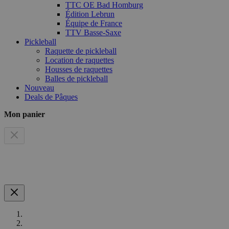
TTC OE Bad Homburg
Édition Lebrun
Équipe de France
TTV Basse-Saxe
Pickleball
Raquette de pickleball
Location de raquettes
Housses de raquettes
Balles de pickleball
Nouveau
Deals de Pâques
Mon panier