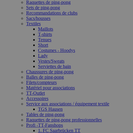
Raquettes de ping-pong
Sets de ping-pong
Recommandations de clubs
Sacs/housses
Textiles
Maillots
T-shirts
Tenues
Short
Costumes - Hoodys
Lady
Vestes/Sweats
Serviettes de bain
Chaussures de ping-pong
Balles de ping-pong
Filets/compteurs
Matériel pour associations
TT-Outlet
Accessoires
Service aux associations / équipement textile
TGS Hausen
Tables de ping-pong
Raquettes de ping-pong professionnelles
Profi -TT-Fanshops
1. FC Saarbrücken TT