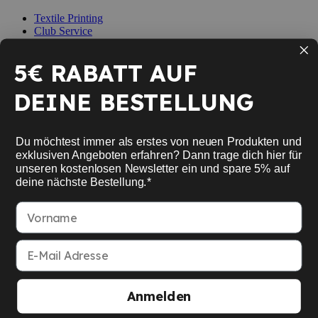
Textile Printing
Club Service
Racket Service
Conseiller Raquette
5€ RABATT AUF
Expert Advice
Badminton Test Rackets
DEINE BESTELLUNG
Mon compte
Du möchtest immer als erstes von neuen Produkten und
Se connecter
Créer un compte
exklusiven Angeboten erfahren? Dann trage dich hier für
unseren kostenlosen Newsletter ein und spare 5% auf
Retail Store
deine nächste Bestellung.*
Kaiserleistraße 41
63067 Offenbach
Vorname
Parking available
Mo. - Fr. 11:00 bis 18:30 Uhr Sa. 10:00 bis 14:00 Uhr
E-Mail Adresse
American Express
Google Pay
MasterCard
Visa Card
Paypal
SEPA bank transfer
Anmelden
Apple Pay