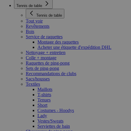
Tennis de table
Tennis de table
Tout voir
Revêtements
Bois
Service de raquettes
Montage des raquettes
Acheter une étiquette d'expédition DHL
Nettoyage + entretien
Colle + montage
Raquettes de ping-pong
Sets de ping-pong
Recommandations de clubs
Sacs/housses
Textiles
Maillots
T-shirts
Tenues
Short
Costumes - Hoodys
Lady
Vestes/Sweats
Serviettes de bain