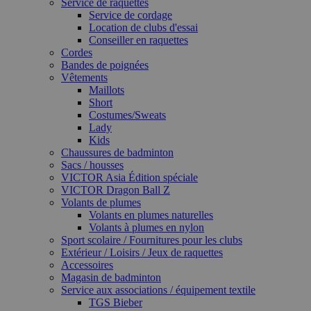
Service de raquettes
Service de cordage
Location de clubs d'essai
Conseiller en raquettes
Cordes
Bandes de poignées
Vêtements
Maillots
Short
Costumes/Sweats
Lady
Kids
Chaussures de badminton
Sacs / housses
VICTOR Asia Édition spéciale
VICTOR Dragon Ball Z
Volants de plumes
Volants en plumes naturelles
Volants à plumes en nylon
Sport scolaire / Fournitures pour les clubs
Extérieur / Loisirs / Jeux de raquettes
Accessoires
Magasin de badminton
Service aux associations / équipement textile
TGS Bieber