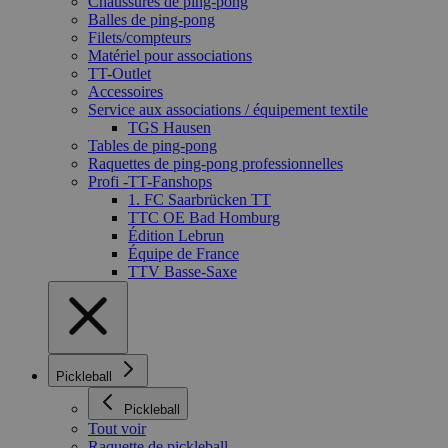
Chaussures de ping-pong
Balles de ping-pong
Filets/compteurs
Matériel pour associations
TT-Outlet
Accessoires
Service aux associations / équipement textile
TGS Hausen
Tables de ping-pong
Raquettes de ping-pong professionnelles
Profi -TT-Fanshops
1. FC Saarbrücken TT
TTC OE Bad Homburg
Édition Lebrun
Équipe de France
TTV Basse-Saxe
Pickleball
Pickleball
Tout voir
Raquette de pickleball