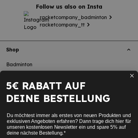
Follow us also on Insta
racketcompany_badminton
racketcompany_tt
Shop
Badminton
Table Tennis
5€ RABATT AUF
Squash
DEINE BESTELLUNG
Pickleball
Nouveau
Du möchtest immer als erstes von neuen Produkten und
School sports
exklusiven Angeboten erfahren? Dann trage dich hier für
unseren kostenlosen Newsletter ein und spare 5% auf
deine nächste Bestellung.*
Informations